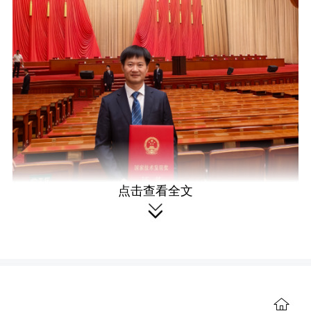
点击查看全文

唐文帮。
国家技术发明奖二等奖：杂交水稻
高效制种技术研创及超高产新品种培育
