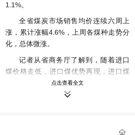
1.1%。
全省煤炭市场销售均价连续六周上
涨，累计涨幅4.6%，上周各煤种走势分
化，总体微涨。
记者从省商务厅了解到，随着进口
煤价格走低，进口煤优势再现，进口煤
补充作用有望恢复，将有效补充国内煤
点击查看全文

炭供应缺口。7月上旬全省仍将频繁降
雨，水电发电量高增或将压制部分火电
需求，从而抑制煤炭日耗增长空间。预
计本周全省煤炭市场销售均价将呈震荡
