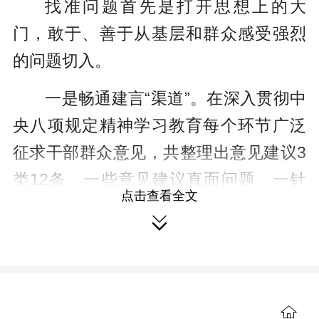
找准问题首先是打开思想上的大
门，敢于、善于从基层和群众感受强烈
的问题切入。
一是畅通建言“渠道”。在
深入贯彻中
央八项规定精神学习教育
每个环节广泛
征求干部群众意见，共整理出意见建议3
类12条，一些意见建议直面问题、一针
点击查看全文
见血，引起厅党组高度重视和反思。

如：以“帮扶”名义开展多头涉企检查，加
重基层负担；有的工作部署匆忙，留给
基层准备时间不足。在省厅及14个市州

局设立涉企执法问题专用举报邮箱，广